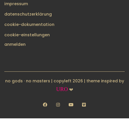
impressum
datenschutzerklärung
cookie-dokumentation
cookie-einstellungen
BENUTZERMENÜ
anmelden
no gods · no masters | copyleft 2026 | theme inspired by
URO
💔
facebook
instagram
youtube
vimeo