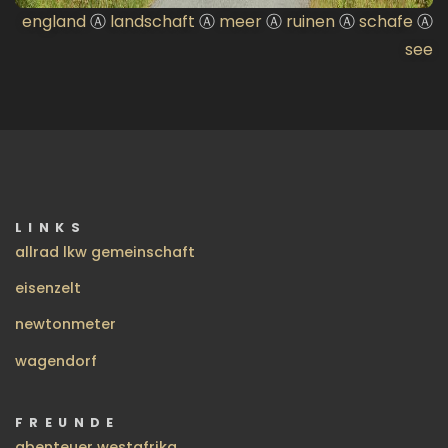
england
Ⓐ
landschaft
Ⓐ
meer
Ⓐ
ruinen
Ⓐ
schafe
Ⓐ
see
LINKS
allrad lkw gemeinschaft
eisenzelt
newtonmeter
wagendorf
FREUNDE
abenteuer westafrika