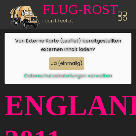
Direkt zum Inhalt
FLUG-ROST
i don't feel at ~
Von
Externe Karte (Leaflet)
bereitgestellten
externen Inhalt laden?
Ja (einmalig)
Datenschutzeinstellungen verwalten
ENGLAN