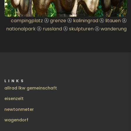
campingplatz
Ⓐ
grenze
Ⓐ
kaliningrad
Ⓐ
litauen
Ⓐ
nationalpark
Ⓐ
russland
Ⓐ
skulpturen
Ⓐ
wanderung
LINKS
allrad lkw gemeinschaft
eisenzelt
newtonmeter
wagendorf