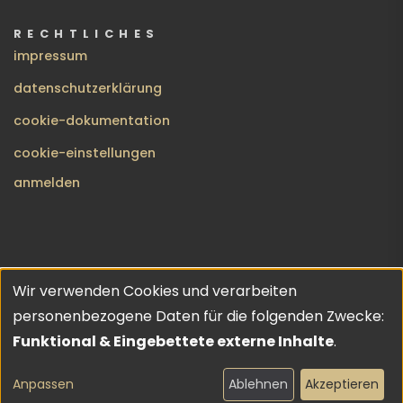
RECHTLICHES
impressum
datenschutzerklärung
cookie-dokumentation
cookie-einstellungen
BENUTZERMENÜ
anmelden
Wir verwenden Cookies und verarbeiten
no gods · no masters | copyleft 2026 | theme inspired by
Verwendung
personenbezogene Daten für die folgenden Zwecke:
URO
💔
von
Funktional & Eingebettete externe Inhalte
.
personenbezogenen
facebook
instagram
youtube
vimeo
Anpassen
Ablehnen
Akzeptieren