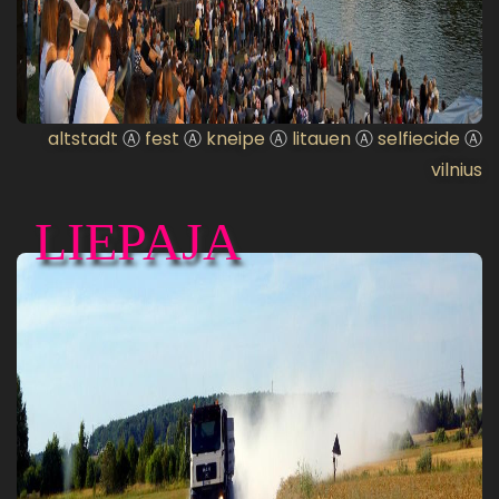
altstadt
Ⓐ
fest
Ⓐ
kneipe
Ⓐ
litauen
Ⓐ
selfiecide
Ⓐ
vilnius
LIEPAJA