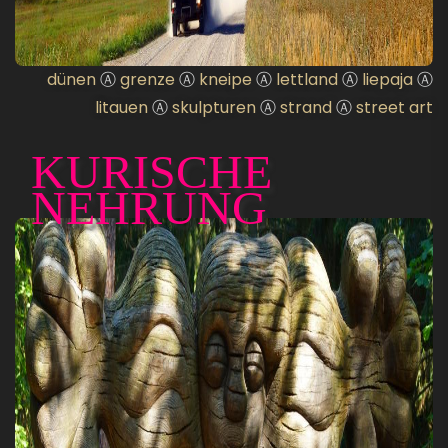
dünen
Ⓐ
grenze
Ⓐ
kneipe
Ⓐ
lettland
Ⓐ
liepaja
Ⓐ
litauen
Ⓐ
skulpturen
Ⓐ
strand
Ⓐ
street art
KURISCHE
NEHRUNG