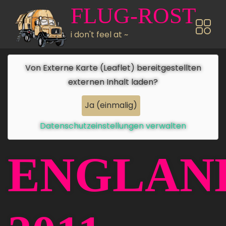
Direkt zum Inhalt
FLUG-ROST
i don't feel at ~
Von
Externe Karte (Leaflet)
bereitgestellten
externen Inhalt laden?
Ja (einmalig)
Datenschutzeinstellungen verwalten
ENGLAN