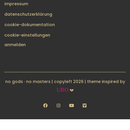
impressum
datenschutzerklärung
cookie-dokumentation
cookie-einstellungen
BENUTZERMENÜ
anmelden
no gods · no masters | copyleft 2026 | theme inspired by
URO
💔
facebook
instagram
youtube
vimeo