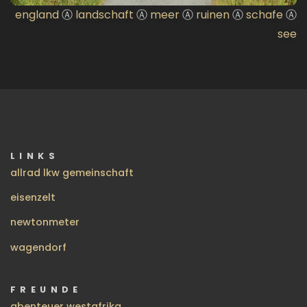
england
Ⓐ
landschaft
Ⓐ
meer
Ⓐ
ruinen
Ⓐ
schafe
Ⓐ
see
LINKS
allrad lkw gemeinschaft
eisenzelt
newtonmeter
wagendorf
FREUNDE
abenteuer westafrika