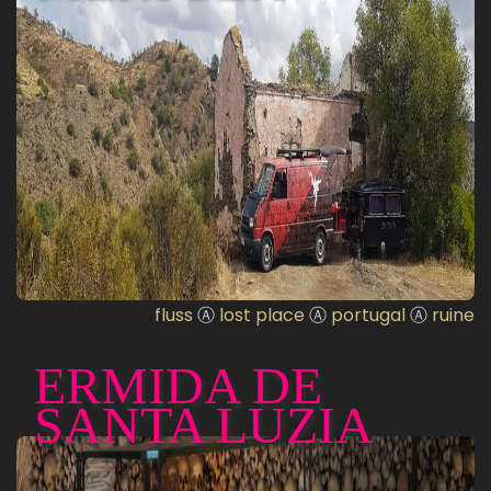
fluss
Ⓐ
lost place
Ⓐ
portugal
Ⓐ
ruine
ERMIDA DE
SANTA LUZIA