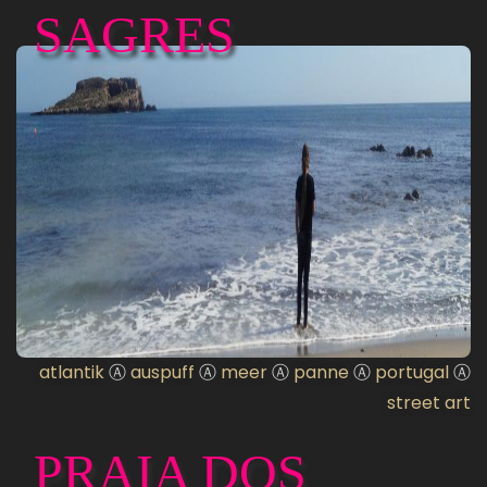
SAGRES
atlantik
Ⓐ
auspuff
Ⓐ
meer
Ⓐ
panne
Ⓐ
portugal
Ⓐ
street art
PRAIA DOS