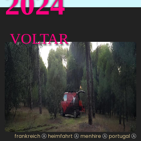
2024
VOLTAR
frankreich
Ⓐ
heimfahrt
Ⓐ
menhire
Ⓐ
portugal
Ⓐ