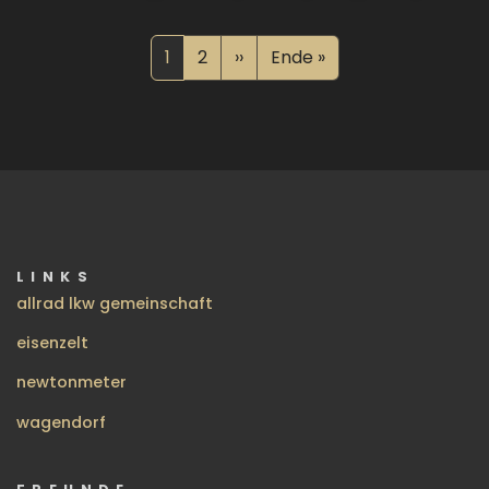
Seitennummerierung
Aktuelle Seite
Seite
Nächste Seite
Letzte Seite
1
2
››
Ende »
LINKS
allrad lkw gemeinschaft
eisenzelt
newtonmeter
wagendorf