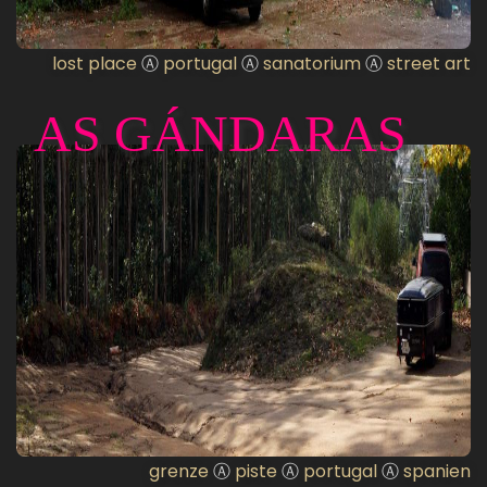
lost place
Ⓐ
portugal
Ⓐ
sanatorium
Ⓐ
street art
AS GÁNDARAS
grenze
Ⓐ
piste
Ⓐ
portugal
Ⓐ
spanien