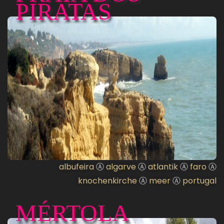
PIRATAS
albufeira
Ⓐ
algarve
Ⓐ
atlantik
Ⓐ
faro
Ⓐ
knochenkirche
Ⓐ
meer
Ⓐ
portugal
MÉRTOLA