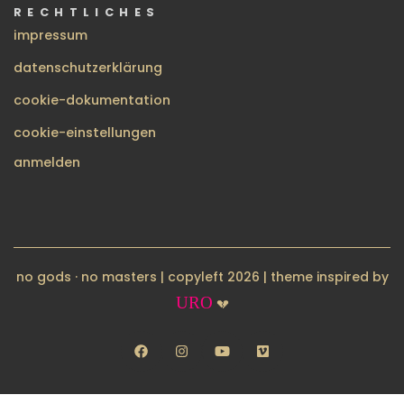
RECHTLICHES
impressum
datenschutzerklärung
cookie-dokumentation
cookie-einstellungen
BENUTZERMENÜ
anmelden
no gods · no masters | copyleft 2026 | theme inspired by
URO
💔
facebook
instagram
youtube
vimeo