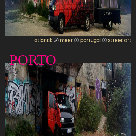
atlantik
Ⓐ
meer
Ⓐ
portugal
Ⓐ
street art
PORTO