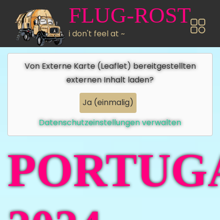
Direkt zum Inhalt
FLUG-ROST
i don't feel at ~
Von
Externe Karte (Leaflet)
bereitgestellten
externen Inhalt laden?
Ja (einmalig)
Datenschutzeinstellungen verwalten
PORTUG