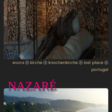
evora
Ⓐ
kirche
Ⓐ
knochenkirche
Ⓐ
lost place
Ⓐ
portugal
NAZARÉ