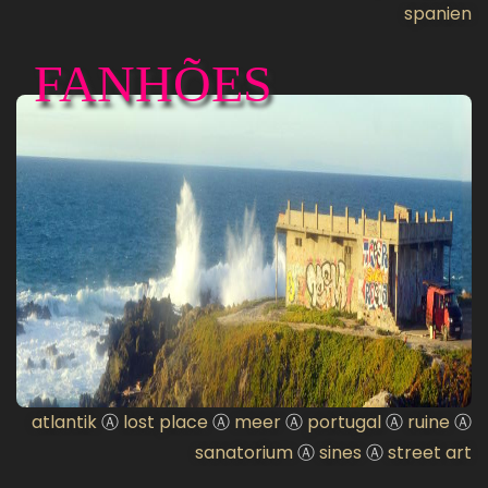
spanien
FANHÕES
atlantik
Ⓐ
lost place
Ⓐ
meer
Ⓐ
portugal
Ⓐ
ruine
Ⓐ
sanatorium
Ⓐ
sines
Ⓐ
street art