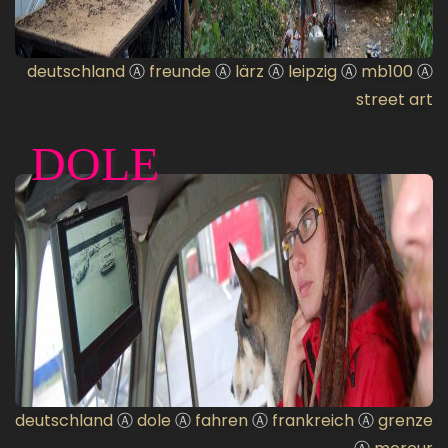
deutschland
Ⓐ
freunde
Ⓐ
lärz
Ⓐ
leipzig
Ⓐ
mb100
Ⓐ
street art
DOLE
deutschland
Ⓐ
dole
Ⓐ
fahren
Ⓐ
frankreich
Ⓐ
grenze