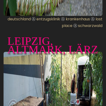
deutschland
Ⓐ
entzugsklinik
Ⓐ
krankenhaus
Ⓐ
lost
place
Ⓐ
schwarzwald
LEIPZIG,
ALTMARK, LÄRZ