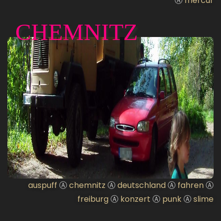
Ⓐ
mercur
CHEMNITZ
auspuff
Ⓐ
chemnitz
Ⓐ
deutschland
Ⓐ
fahren
Ⓐ
freiburg
Ⓐ
konzert
Ⓐ
punk
Ⓐ
slime