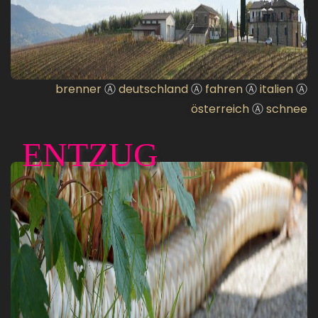
brenner
Ⓐ
deutschland
Ⓐ
fahren
Ⓐ
italien
Ⓐ
österreich
Ⓐ
schnee
ENTZUG