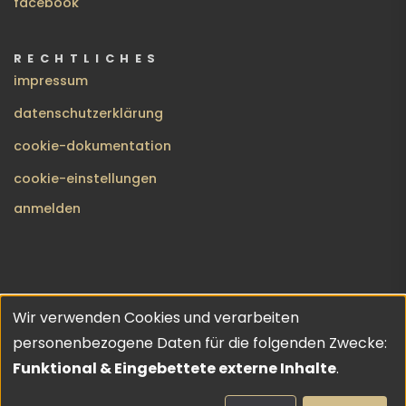
facebook
RECHTLICHES
impressum
datenschutzerklärung
cookie-dokumentation
cookie-einstellungen
BENUTZERMENÜ
anmelden
Wir verwenden Cookies und verarbeiten
no gods · no masters | copyleft 2026 | theme inspired by
Verwendung
personenbezogene Daten für die folgenden Zwecke:
URO
💔
von
Funktional & Eingebettete externe Inhalte
.