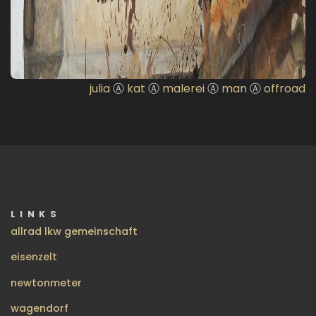
julia
Ⓐ
kat
Ⓐ
malerei
Ⓐ
man
Ⓐ
offroad
LINKS
allrad lkw gemeinschaft
eisenzelt
newtonmeter
wagendorf