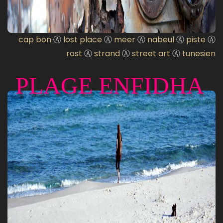
cap bon
Ⓐ
lost place
Ⓐ
meer
Ⓐ
nabeul
Ⓐ
piste
Ⓐ
rost
Ⓐ
strand
Ⓐ
street art
Ⓐ
tunesien
PLAGE ENFIDHA