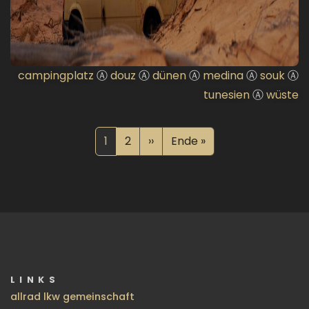
campingplatz
Ⓐ
douz
Ⓐ
dünen
Ⓐ
medina
Ⓐ
souk
Ⓐ
tunesien
Ⓐ
wüste
Seitennummerierung
Aktuelle Seite
Seite
Nächste Seite
Letzte Seite
1
2
››
Ende »
LINKS
allrad lkw gemeinschaft