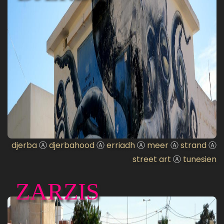
djerba
Ⓐ
djerbahood
Ⓐ
erriadh
Ⓐ
meer
Ⓐ
strand
Ⓐ
street art
Ⓐ
tunesien
ZARZIS