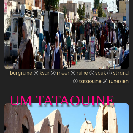
burgruine
Ⓐ
ksar
Ⓐ
meer
Ⓐ
ruine
Ⓐ
souk
Ⓐ
strand
Ⓐ
tataouine
Ⓐ
tunesien
UM TATAOUINE