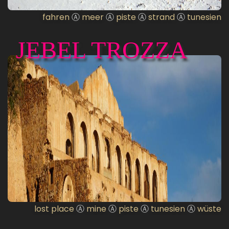
fahren
Ⓐ
meer
Ⓐ
piste
Ⓐ
strand
Ⓐ
tunesien
JEBEL TROZZA
lost place
Ⓐ
mine
Ⓐ
piste
Ⓐ
tunesien
Ⓐ
wüste