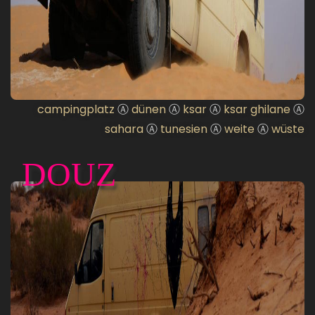
campingplatz
Ⓐ
dünen
Ⓐ
ksar
Ⓐ
ksar ghilane
Ⓐ
sahara
Ⓐ
tunesien
Ⓐ
weite
Ⓐ
wüste
DOUZ