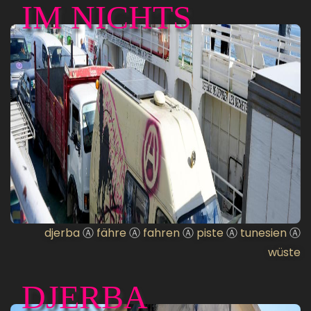
IM NICHTS
djerba
Ⓐ
fähre
Ⓐ
fahren
Ⓐ
piste
Ⓐ
tunesien
Ⓐ
wüste
DJERBA