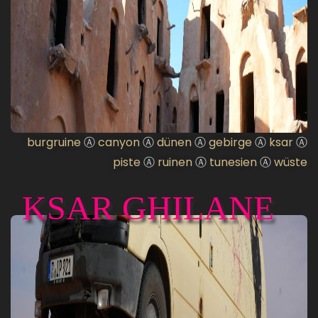
burgruine
Ⓐ
canyon
Ⓐ
dünen
Ⓐ
gebirge
Ⓐ
ksar
Ⓐ
piste
Ⓐ
ruinen
Ⓐ
tunesien
Ⓐ
wüste
KSAR GHILANE