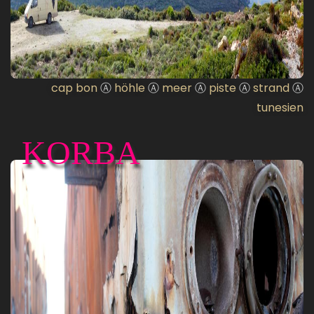
cap bon
Ⓐ
höhle
Ⓐ
meer
Ⓐ
piste
Ⓐ
strand
Ⓐ
tunesien
KORBA