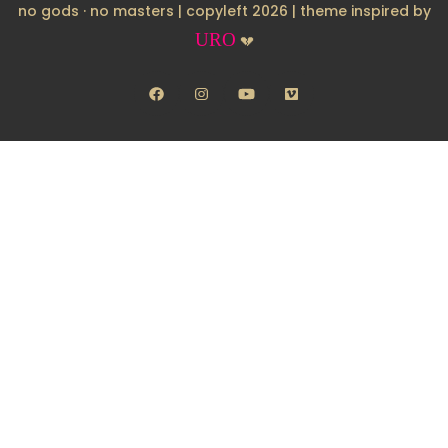
no gods · no masters | copyleft 2026 | theme inspired by
URO
💔
facebook
instagram
youtube
vimeo