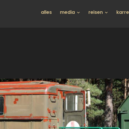
Hauptnavigation
alles
media
reisen
karr