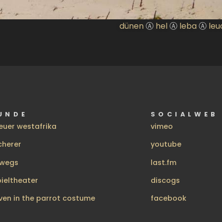
dünen
Ⓐ
hel
Ⓐ
leba
Ⓐ
leu
UNDE
SOCIALWEB
euer westafrika
vimeo
cherer
youtube
rwegs
last.fm
pieltheater
discogs
ven in the parrot costume
facebook