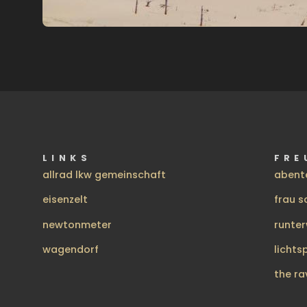
LINKS
FRE
allrad lkw gemeinschaft
abent
eisenzelt
frau s
newtonmeter
runte
wagendorf
lichts
the ra