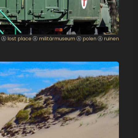
Ⓐ
lost place
Ⓐ
militärmuseum
Ⓐ
polen
Ⓐ
ruinen