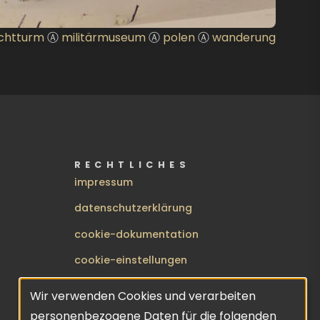
chtturm
Ⓐ
militärmuseum
Ⓐ
polen
Ⓐ
wanderung
RECHTLICHES
impressum
datenschutzerklärung
cookie-dokumentation
cookie-einstellungen
BENUTZERMENÜ
anmelden
Wir verwenden Cookies und verarbeiten
Verwendung
personenbezogene Daten für die folgenden