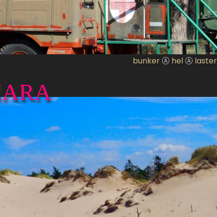
bunker
Ⓐ
hel
Ⓐ
laster
HARA