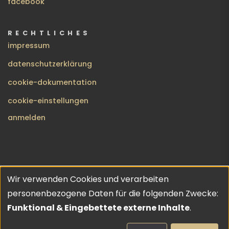
facebook
RECHTLICHES
impressum
datenschutzerklärung
cookie-dokumentation
cookie-einstellungen
BENUTZERMENÜ
anmelden
Wir verwenden Cookies und verarbeiten
no gods · no masters | copyleft 2026 | theme inspired by
Verwendung
personenbezogene Daten für die folgenden Zwecke:
URO
💔
von
Funktional & Eingebettete externe Inhalte
.