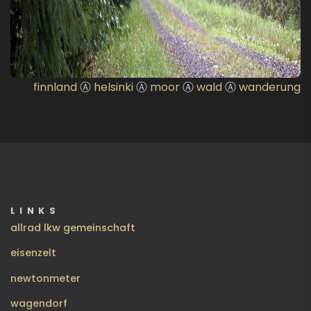
finnland
Ⓐ
helsinki
Ⓐ
moor
Ⓐ
wald
Ⓐ
wanderung
LINKS
allrad lkw gemeinschaft
eisenzelt
newtonmeter
wagendorf